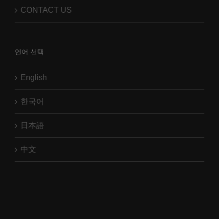
CONTACT US
언어 선택
English
한국어
日本語
中文