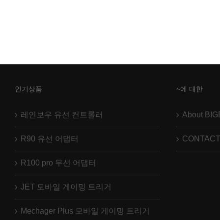
인기상품
~에 대한
레인보우 유선 컨트롤러
About BI
R90 유선 어댑터
CONTACT
R100 pro 무선 어댑터
JET 모바일 게이밍 트리거
Mechager Plus 모바일 게이밍 트리거