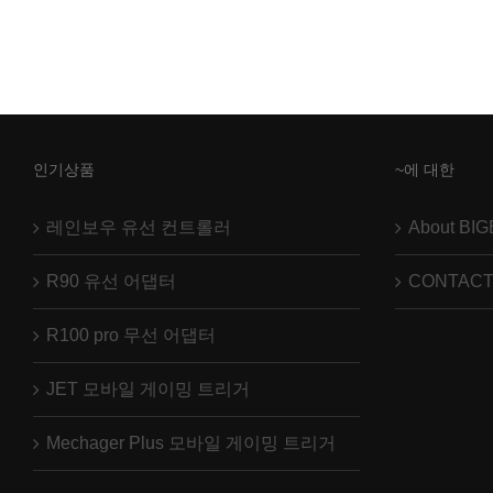
인기상품
~에 대한
레인보우 유선 컨트롤러
About BI
R90 유선 어댑터
CONTACT
R100 pro 무선 어댑터
JET 모바일 게이밍 트리거
Mechager Plus 모바일 게이밍 트리거